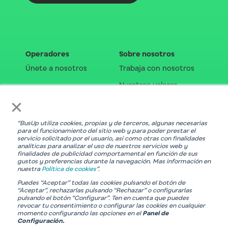
Operadores
Sobre nosotros
Únete a nosotros
Trabaja con nosotros
Nuestros valores
×
Blog
“BusUp utiliza cookies, propias y de terceros, algunas necesarias
Recursos
para el funcionamiento del sitio web y para poder prestar el
servicio solicitado por el usuario, así como otras con finalidades
Política de privacidad
analíticas para analizar el uso de nuestros servicios web y
finalidades de publicidad comportamental en función de sus
Política de cookies
gustos y preferencias durante la navegación. Mas información en
nuestra
Política de cookies
”.
Condiciones legales
Puedes “Aceptar” todas las cookies pulsando el botón de
“Aceptar”, rechazarlas pulsando “Rechazar” o configurarlas
pulsando el botón “Configurar”. Ten en cuenta que puedes
revocar tu consentimiento o configurar las cookies en cualquier
momento configurando las opciones en el
Panel de
Configuración.
Con el soporte de: