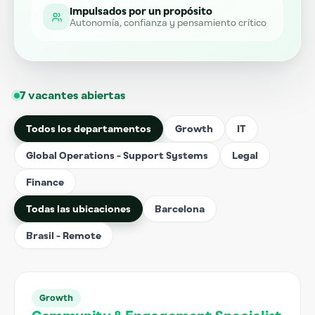
Impulsados por un propósito
Autonomía, confianza y pensamiento crítico
7 vacantes abiertas
Todos los departamentos
Growth
IT
Global Operations - Support Systems
Legal
Finance
Todas las ubicaciones
Barcelona
Brasil - Remote
Growth