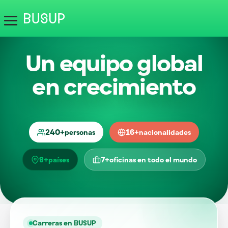
Un equipo global
en crecimiento
240
+
16
+
personas
nacionalidades
8
+
7
+
países
oficinas en todo el mundo
Carreras en BUSUP