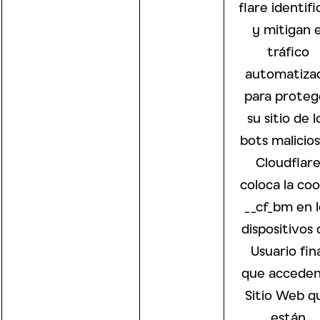
flare identif
y mitigan e
tráfico
automatiza
para proteg
su sitio de l
bots malicios
Cloudflar
coloca la coo
__cf_bm en l
dispositivos 
Usuario fin
que acceden
Sitio Web q
están