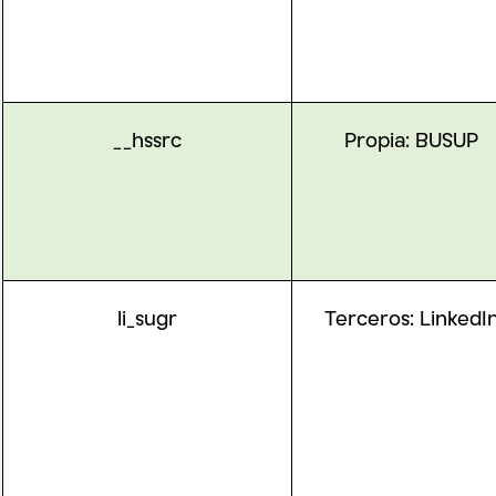
__hssrc
Propia: BUSUP
li_sugr
Terceros:
LinkedI