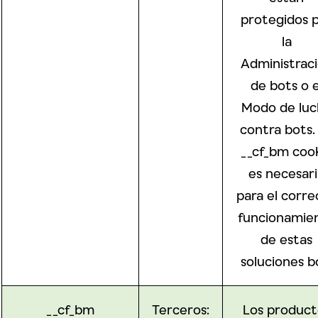
protegidos 
la
Administrac
de bots o e
Modo de luc
contra bots.
__cf_bm coo
es necesar
para el corre
funcionamie
de estas
soluciones b
__cf_bm
Terceros:
Los product