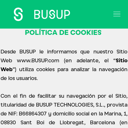
POLÍTICA DE COOKIES
Solución
Desde BUSUP le informamos que nuestro Sitio
Casos de Éxito
Web
www.BUSUP.com
(en adelante, el “
Sitio
Web
”) utiliza cookies para analizar la navegación
Operadores
de los usuarios.
Contacto
Con el fin de facilitar su navegación por el Sitio,
Blog
titularidad de BUSUP TECHNOLOGIES, S.L., provista
de NIF: B66864307 y domicilio social en la Marina, 1,
08830 Sant Boi de Llobregat, Barcelona (en