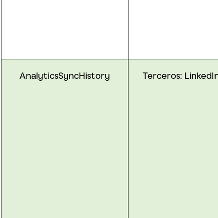
AnalyticsSyncHistory
Terceros:
LinkedI