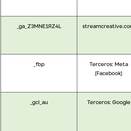
_ga_Z3MNE1RZ4L
streamcreative.c
_fbp
Terceros:
Meta
(Facebook)
_gcl_au
Terceros:
Google