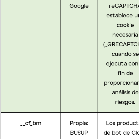
Google
reCAPTCH
establece u
cookie
necesaria
(_GRECAPTC
cuando se
ejecuta con 
fin de
proporcionar
análisis de
riesgos.
__cf_bm
Propia:
Los product
BUSUP
de bot de Cl