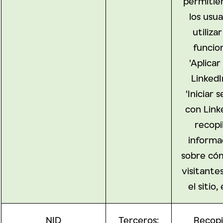
permitie
los usua
utilizar
funcio
'Aplicar
LinkedI
'Iniciar 
con Linke
recopi
informa
sobre có
visitante
el sitio, 
NID
Terceros:
Recopi