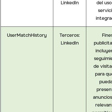
LinkedIn
del uso
servic
integr
UserMatchHistory
Terceros:
Fine
LinkedIn
publicita
incluy
seguimi
de visit
para qu
pued
presen
anuncio
relevan