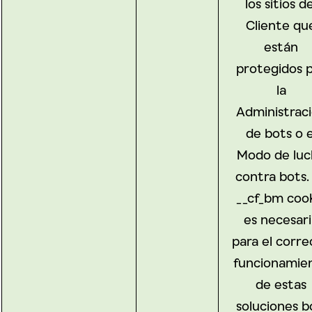
los sitios de
Cliente qu
están
protegidos 
la
Administrac
de bots o e
Modo de luc
contra bots.
__cf_bm coo
es necesar
para el corre
funcionamie
de estas
soluciones b