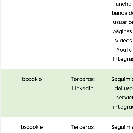
ancho
banda de
usuario
páginas
videos
YouTu
integra
bcookie
Terceros:
Seguimi
LinkedIn
del uso
servic
integra
bscookie
Terceros:
Seguimi