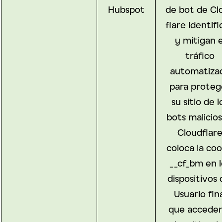
Hubspot
de bot de Cl
flare identif
y mitigan e
tráfico
automatiza
para proteg
su sitio de l
bots malicios
Cloudflar
coloca la coo
__cf_bm en l
dispositivos 
Usuario fin
que acceden