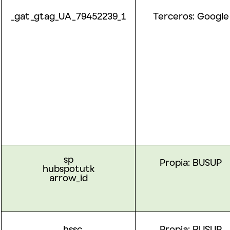
_gat_gtag_UA_79452239_1
Terceros:
Google
sp
Propia: BUSUP
hubspotutk
arrow_id
__hssc
Propia: BUSUP