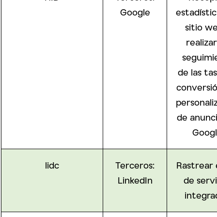
Google
estadístic
sitio w
realiza
seguimi
de las ta
conversió
personali
de anunc
Googl
lidc
Terceros:
Rastrear 
LinkedIn
de servi
integra