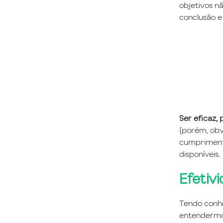
objetivos n
conclusão e 
Ser eficaz, 
(porém, obv
cumprimento
disponíveis.
Efetiv
Tendo conhe
entendermos