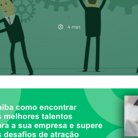
·
4 min