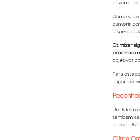
devem – ser
Como você j
cumprir com
dispêndio d
Otimizar sig
processos e
objetivos c
Para estabe
importante
Reconhec
Um líder é 
também ca
atribuir-lhe
Clima Org