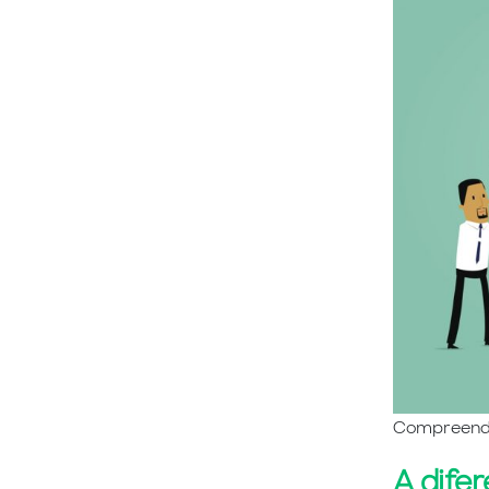
Compreender
A dife