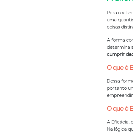
Para realiz
uma quantid
coisas dist
A forma com
determina se
cumprir dad
O que é E
Dessa forma,
portanto um
empreendime
O que é E
A Eficácia, 
Na lógica q