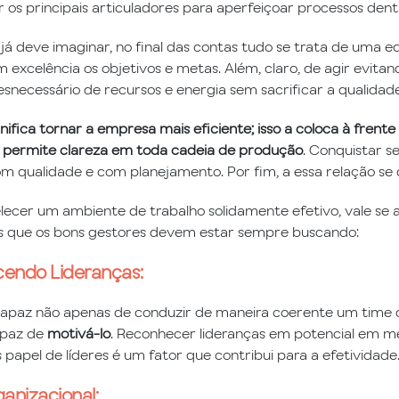
 os principais articuladores para aperfeiçoar processos den
á deve imaginar, no final das contas tudo se trata de uma e
 excelência os objetivos e metas. Além, claro, de agir evitan
esnecessário de recursos e energia sem sacrificar a qualidade
nifica tornar a empresa mais eficiente; isso a coloca à frente
 permite clareza em toda cadeia de produção
. Conquistar s
om qualidade e com planejamento. Por fim, a essa relação se 
lecer um ambiente de trabalho solidamente efetivo, vale se 
s que os bons gestores devem estar sempre buscando:
endo Lideranças:
capaz não apenas de conduzir de maneira coerente um time 
paz de
motivá-lo
. Reconhecer lideranças em potencial em me
s papel de líderes é um fator que contribui para a efetividade
anizacional: