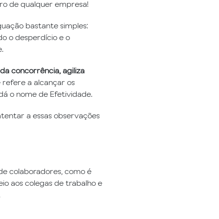
tro de qualquer empresa!
quação bastante simples:
do o desperdício e o
.
 da concorrência, agiliza
e refere a alcançar os
dá o nome de Efetividade.
atentar a essas observações
de colaboradores, como é
io aos colegas de trabalho e
.