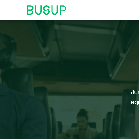
Ju
equ