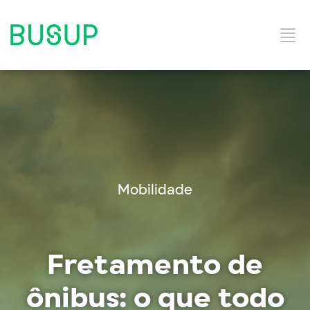
Início
Categorias do Blog
Mobilidade
Ebooks
Fretamento de
Soluções e Serviços
ônibus: o que todo