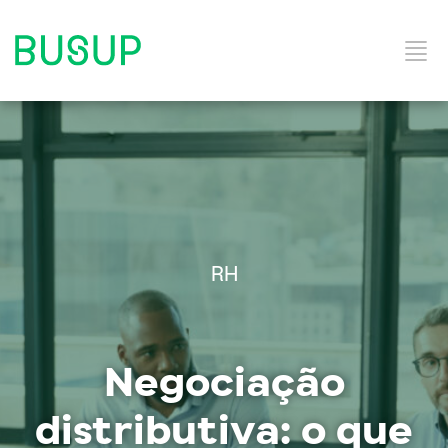
Início
Categorias do Blog
RH
Ebooks
Negociação
Soluções e Serviços
distributiva: o que