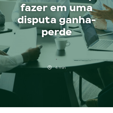
fazer em uma
disputa ganha-
perde
·
4 min