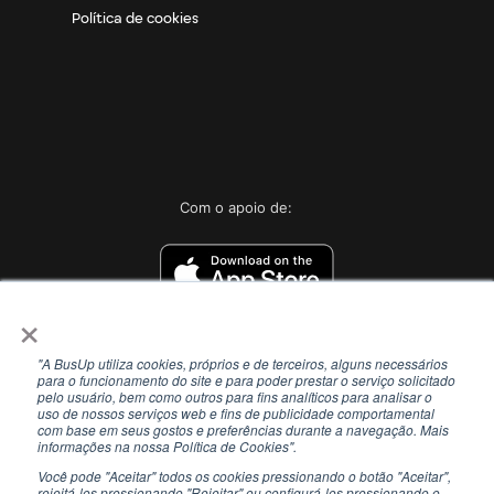
Política de cookies
Com o apoio de:
×
"A BusUp utiliza cookies, próprios e de terceiros, alguns necessários
para o funcionamento do site e para poder prestar o serviço solicitado
pelo usuário, bem como outros para fins analíticos para analisar o
uso de nossos serviços web e fins de publicidade comportamental
com base em seus gostos e preferências durante a navegação. Mais
informações na nossa Política de Cookies".
Você pode "Aceitar" todos os cookies pressionando o botão "Aceitar",
rejeitá-los pressionando "Rejeitar" ou configurá-los pressionando o