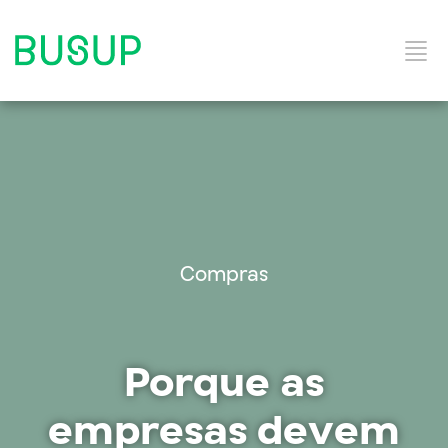
Início
Categorias do Blog
Compras
Ebooks
Porque as
Soluções e Serviços
empresas devem