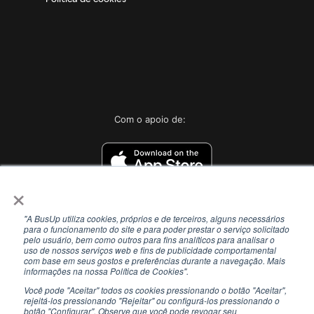
Com o apoio de:
×
"A BusUp utiliza cookies, próprios e de terceiros, alguns necessários
para o funcionamento do site e para poder prestar o serviço solicitado
pelo usuário, bem como outros para fins analíticos para analisar o
uso de nossos serviços web e fins de publicidade comportamental
com base em seus gostos e preferências durante a navegação. Mais
informações na nossa Política de Cookies".
Você pode "Aceitar" todos os cookies pressionando o botão "Aceitar",
rejeitá-los pressionando "Rejeitar" ou configurá-los pressionando o
botão "Configurar". Observe que você pode revogar seu