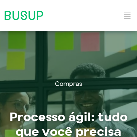
Início
Categorias do Blog
Compras
Ebooks
Processo ágil: tudo
Soluções e Serviços
que você precisa