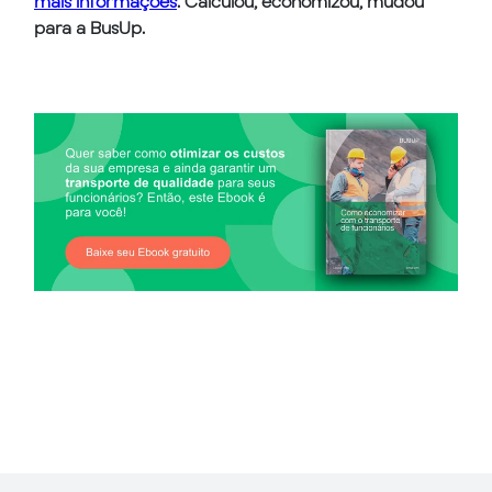
mais informações
. Calculou, economizou, mudou
para a BusUp.