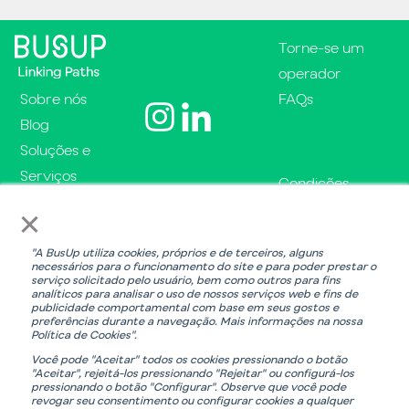
Torne-se um
operador
Sobre nós
FAQs
Blog
Soluções e
Serviços
Condições
Boas Práticas
Legais
×
Política de
"A BusUp utiliza cookies, próprios e de terceiros, alguns
Privacidade
necessários para o funcionamento do site e para poder prestar o
serviço solicitado pelo usuário, bem como outros para fins
Política de
analíticos para analisar o uso de nossos serviços web e fins de
publicidade comportamental com base em seus gostos e
cookies
preferências durante a navegação. Mais informações na nossa
Política de Cookies".
Você pode "Aceitar" todos os cookies pressionando o botão
B
O
"Aceitar", rejeitá-los pressionando "Rejeitar" ou configurá-los
a
b
pressionando o botão "Configurar". Observe que você pode
revogar seu consentimento ou configurar cookies a qualquer