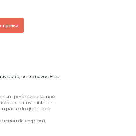
 empresa
ividade, ou turnover. Essa
m um período de tempo
tários ou involuntários.
am parte do quadro de
issionais
da empresa.