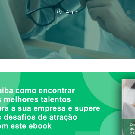
·
4 min