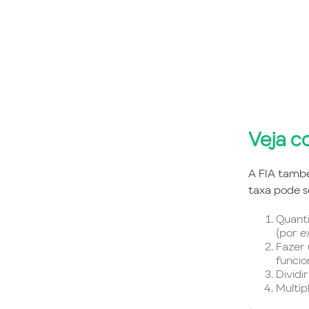
Veja c
A FIA també
taxa pode s
Quanti
(por e
Fazer
funcio
Dividi
Multip