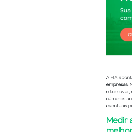
A FIA apont
empresas
. 
o turnover, 
números ao 
eventuais p
Medir 
melhor