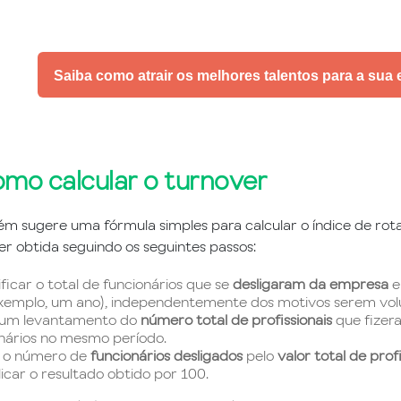
Saiba como atrair os melhores talentos para a sua
omo calcular o turnover
m sugere uma fórmula simples para calcular o índice de rotat
er obtida seguindo os seguintes passos:
ficar o total de funcionários que se
desligaram da empresa
e
xemplo, um ano), independentemente dos motivos serem volun
 um levantamento do
número total de profissionais
que fizer
nários no mesmo período.
r o número de
funcionários desligados
pelo
valor total de prof
licar o resultado obtido por 100.