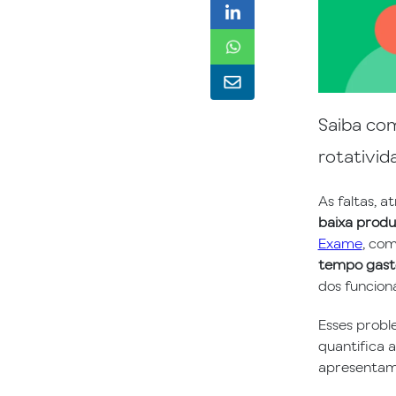
Saiba com
rotativi
As faltas, a
baixa produ
Exame
, co
tempo gast
dos funcion
Esses probl
quantifica a
apresentamo