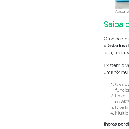
Absente
Saiba 
O índice d
afastados d
seja, trata
Existem div
uma fórmula
Calcul
funcio
Fazer 
os
atr
Dividi
Multip
(horas perdi