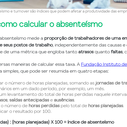
ísmo e turnover são índices que podem afetar a produtividade das emp
como calcular o absenteísmo
e absenteísmo mede a
proporção de trabalhadores de uma e
e seus postos de trabalho
, independentemente das causas e
-se de uma métrica que engloba tanto
atrasos
quanto
faltas
, 
ersas maneiras de calcular essa taxa. A
Fundação Instituto d
 simples, que pode ser resumida em quatro etapas:
ar o número de horas planejadas, somando as
jornadas de tr
nários em um dado período, por exemplo, um mês.
um levantamento do total de horas perdidas naquele interval
asos
,
saídas antecipadas
e
ausências
.
r o número de
horas perdidas
pelo total de
horas planejadas
.
licar o resultado por 100.
das) : (horas planejadas) X 100 = índice de absenteísmo