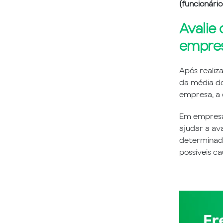
(funcionário
Avalie
empre
Após realiza
da média do
empresa, a 
Em empresa
ajudar a ava
determinado
possíveis ca