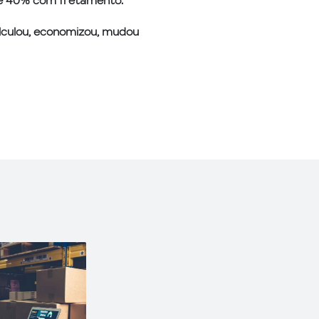
té 40% com fretamento.
alculou, economizou, mudou