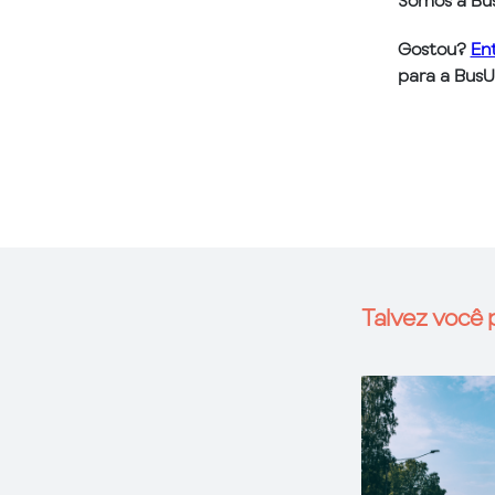
Somos a Bus
Gostou?
En
para a BusU
Talvez você p