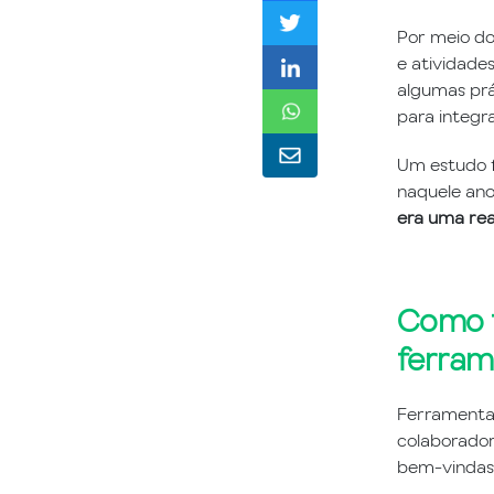
Por meio do
e atividade
algumas prá
para integra
Um estudo fe
naquele ano
era uma rea
Como f
ferram
Ferramentas
colaboradore
bem-vindas.