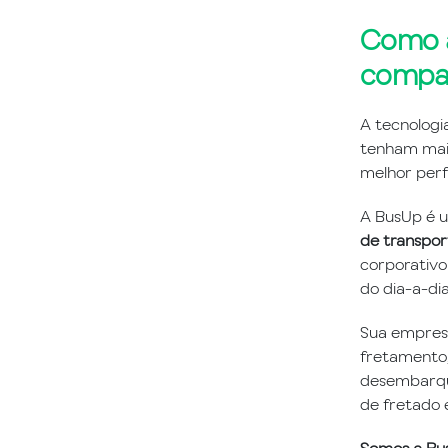
Como a
compar
A tecnologi
tenham ma
melhor per
A BusUp é u
de transpor
corporativo
do dia-a-di
Sua empres
fretamento,
desembarque
de fretado 