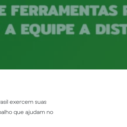
asil exercem suas
balho que ajudam no