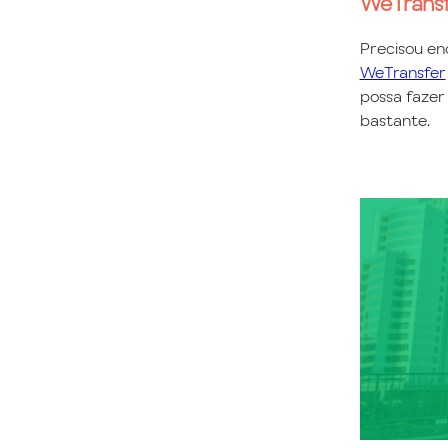
WeTrans
Precisou en
WeTransfer
possa fazer 
bastante.