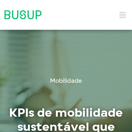
Início
Categorias do Blog
Mobilidade
Ebooks
KPIs de mobilidade
Soluções e Serviços
sustentável que