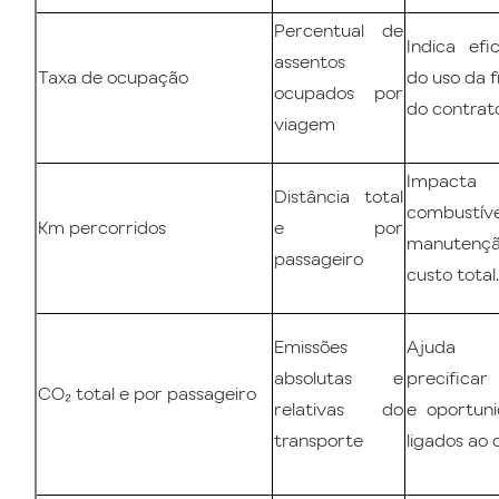
Percentual de
Indica efic
assentos
Taxa de ocupação
do uso da f
ocupados por
do contrat
viagem
Impacta
Distância total
combustíve
Km percorridos
e por
manuten
passageiro
custo total.
Emissões
Ajud
absolutas e
precificar 
CO₂ total e por passageiro
relativas do
e oportun
transporte
ligados ao 