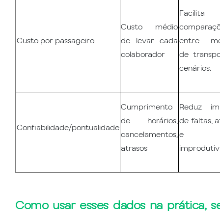
Facilita
Custo médio
comparaçõ
Custo por passageiro
de levar cada
entre mo
colaborador
de transp
cenários.
Cumprimento
Reduz im
de horários,
de faltas, 
Confiabilidade/pontualidade
cancelamentos,
e
atrasos
improdutiv
Como usar esses dados na prática, s