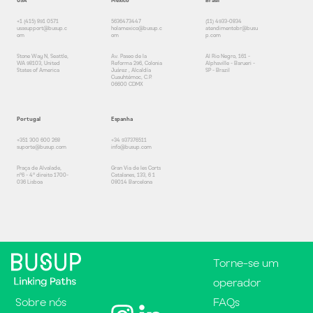
USA
México
Brasil
+1 (415) 891 0571
5636473447
(11) 4933-0834
usasupport@busup.c
holamexico@busup.c
atendimentobr@busu
om
om
p.com
Stone Way N, Seattle,
Av. Paseo de la
Al Rio Negro, 161 -
WA 98103, United
Reforma 296, Colonia
Alphaville - Barueri -
States of America
Juárez , Alcaldía
SP - Brazil
Cuauhtémoc, C.P.
06600 CDMX
Portugal
Espanha
+351 300 600 268
+34 937376511
suporte@busup.com
info@busup.com
Praça de Alvalade,
Gran Via de les Corts
nº6 - 4º direito 1700-
Catalanes, 133, 6 1
036 Lisboa
08014 Barcelona
Torne-se um
operador
Sobre nós
FAQs