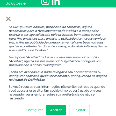
Soluções e
Serviços
×
FAQs
Condições
Legais
"A BusUp utiliza cookies, próprios e de terceiros, alguns
necessários para o funcionamento do website e para poder
Política de
prestar o serviço solicitado pelo utilizador, bem como outros
para fins analíticos para analisar a utilização dos nossos serviços
Privacidade
web e fins de publicidade comportamental com base nos seus
gostos e preferências durante a navegação. Mais informações na
Política de
nossa Política de Cookies".
Cookies
Você pode "Aceitar" todos os cookies pressionando o botão
"Aceitar", rejeitá-los pressionando "Rejeitar" ou configurá-los
pressionando o botão "Configurar".
T
O
Tenha em atenção que pode revogar o seu consentimento ou
configurar cookies a qualquer momento, configurando as opções
r
b
no
Painel de Definições.
a
t
Se você recusar, suas informações não serão rastreadas quando
n
e
você acessar este site. Um cookie simples será usado em seu
© 2026
BUSUP. Todos os direitos reservados
navegador para lembrar sobre sua preferência de não ser
s
n
rastreado.
Com o apoio da:
f
h
e
a
Configurar
Aceitar
Rejeitar