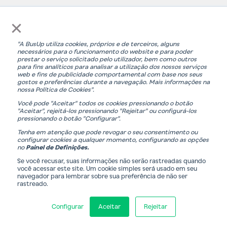
O não exercício ou execução pelo Provedor de
×
qualquer direito ou disposição contida nestes
Termos e Condições não constituirá uma renúncia
"A BusUp utiliza cookies, próprios e de terceiros, alguns
aos mesmos, a menos que reconhecido e acordado
necessários para o funcionamento do website e para poder
por escrito pelo Provedor.
prestar o serviço solicitado pelo utilizador, bem como outros
para fins analíticos para analisar a utilização dos nossos serviços
web e fins de publicidade comportamental com base nos seus
gostos e preferências durante a navegação. Mais informações na
Para submeter reclamações na utilização dos
nossa Política de Cookies".
nossos serviços, pode contactar por correio para o
Você pode "Aceitar" todos os cookies pressionando o botão
endereço eletrónico ou físico indicado na secção
"Aceitar", rejeitá-los pressionando "Rejeitar" ou configurá-los
pressionando o botão "Configurar".
"
IDENTIFICAÇÃO",
comprometendo-nos a
Tenha em atenção que pode revogar o seu consentimento ou
procurar a todo o momento uma solução amigável
configurar cookies a qualquer momento, configurando as opções
do conflito.
no
Painel de Definições.
Se você recusar, suas informações não serão rastreadas quando
você acessar este site. Um cookie simples será usado em seu
Última atualização: maio de 2023
navegador para lembrar sobre sua preferência de não ser
rastreado.
© 2023 BUSUP TECHNOLOGIES, SL Todos os
direitos reservados.
Configurar
Aceitar
Rejeitar