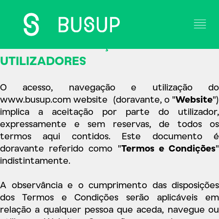
TERMOS E CONDIÇÕES PARA OS
UTILIZADORES
Solução
O acesso, navegação e utilização do
Casos de Estudo
www.busup.com
website (doravante, o "
Website
")
implica a aceitação por parte do utilizador,
Operadores
expressamente e sem reservas, de todos os
termos aqui contidos. Este documento é
Contacto
doravante referido como "
Termos e Condições
indistintamente.
Blog
A observância e o cumprimento das disposições
dos Termos e Condições serão aplicáveis em
relação a qualquer pessoa que aceda, navegue ou