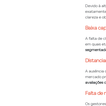
Devido à al
exatamente 
clareza e o
Baixa cap
A falta de c
em quais et
segmentad
Distanci
A ausência 
mercado pro
avaliações 
Falta de
Os gestores