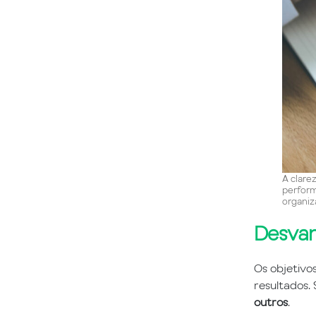
A clare
perform
organiz
Desvan
Os objetivo
resultados.
outros
.