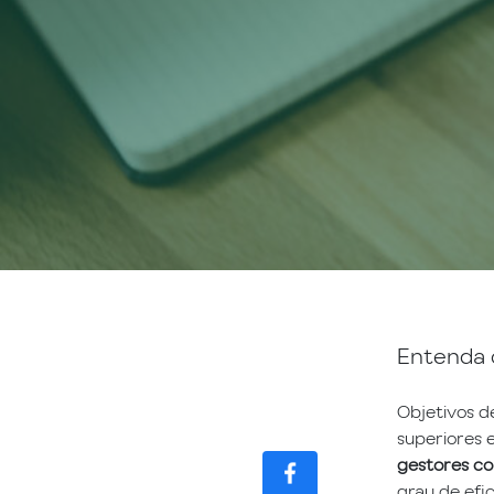
Entenda 
COMPÁRTELO
CON TUS
Objetivos d
CONTACTOS
superiores 
gestores co
grau de efi