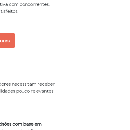
tiva com concorrentes,
isfeitos.
dores
dores necessitam receber
alidades pouco relevantes
cisões com base em