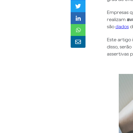
Empresas qu
realizam
av
são
dados
d
Este artigo
disso, serã
assertivas 