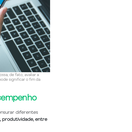
a, de fato, avaliar a
de significar o fim da
desempenho
nsurar diferentes
, produtividade, entre