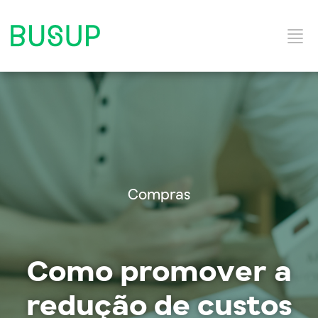
Início
Categorias do Blog
Compras
Ebooks
Como promover a
Soluções e Serviços
redução de custos