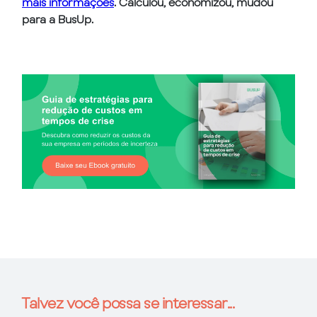
mais informações
. Calculou, economizou, mudou
para a BusUp.
Talvez você possa se interessar...