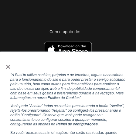
Com o apoio de:
×
"A BusUp utiliza cookies, próprios e de terceiros, alguns necessários
para o funcionamento do site e para poder prestar o serviço solicitado
pelo usuário, bem como outros para fins analíticos para analisar o
uso de nossos serviços web e fins de publicidade comportamental
com base em seus gostos e preferências durante a navegação. Mais
informações na nossa Política de Cookies".
Você pode "Aceitar" todos os cookies pressionando o botão "Aceitar",
rejeitá-los pressionando "Rejeitar" ou configurá-los pressionando o
botão "Configurar". Observe que você pode revogar seu
consentimento ou configurar cookies a qualquer momento,
configurando as opções no
Painel de configurações.
Se você recusar, suas informações não serão rastreadas quando