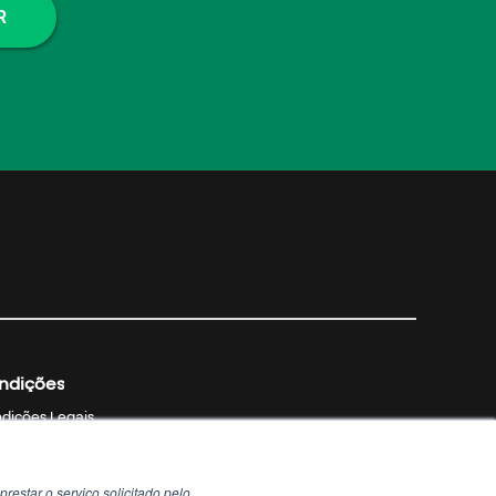
ndições
dições Legais
Política de Privacidade
ítica de Cookies
restar o serviço solicitado pelo