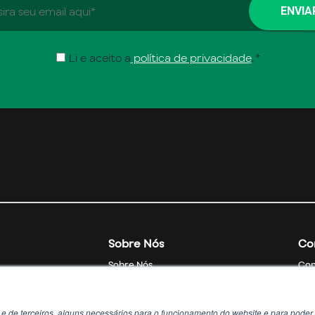
Li e aceito a
política de privacidade
.
*
Sobre Nós
Co
Sobre Nós
Con
Soluções e Serviços
FAQs
Pol
s e de terceiros, alguns necessários para o funcionamento do website e para poder p