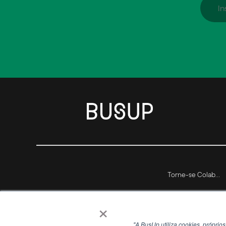
Torne-se Colaborador
×
"A BusUp utiliza cookies, próprio