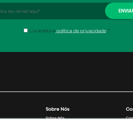
Li e aceito a
política de privacidade
.
*
Sobre Nós
Co
Sobre Nós
Con
Soluções e Serviços
FAQs
Pol